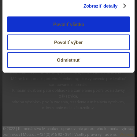
Zobraziť detaily
Gravida ullamcorper
Read more
Povoliť všetko
Gravida ullamcorper
Povoliť výber
Odmietnuť
Máme dodávateľov kvalitných materiálov pre našu výrobu.
Odoberáme kvalitné suroviny z Talianska, Slovenska a ďalších krajín.
Máme k dispozícii potrebné technologické vybavenie pre kvalitné
spracovanie materiálu.
K našim službám patrí obhliadka a zameranie podľa požiadavky
zákazníka,
výroba výrobkov podľa zadania, osadenie a inštalácia výrobkov,
odovzdanie diela zákazníkovi.
© 2022 | Kamenárstvo Michalov - spracovanie prírodneho kameňa - výroba
pomníkov | Mob.č.: +421(0)915 927 391 | Všetky práva vyhradené.
| Website