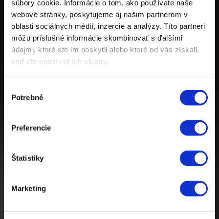
súbory cookie. Informácie o tom, ako používate naše
webové stránky, poskytujeme aj našim partnerom v
oblasti sociálnych médií, inzercie a analýzy. Títo partneri
Quisque lorem tortor
môžu príslušné informácie skombinovať s ďalšími
Read more
údajmi, ktoré ste im poskytli alebo ktoré od vás získali,
keď ste používali ich služby.
Quisque lorem tortor
Výber
Nulla imperdiet sit
Potrebné
súhlasu
Read more
Preferencie
Nulla imperdiet sit
Štatistiky
Nulla ipsum dolor
Read more
Marketing
Nulla ipsum dolor