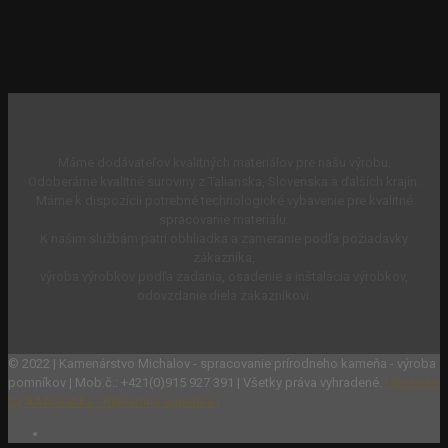
Máme dodávateľov kvalitných materiálov pre našu výrobu.
Odoberáme kvalitné suroviny z Talianska, Slovenska a ďalších krajín.
Máme k dispozícii potrebné technologické vybavenie pre kvalitné
spracovanie materiálu.
K našim službám patrí obhliadka a zameranie podľa požiadavky
zákazníka,
výroba výrobkov podľa zadania, osadenie a inštalácia výrobkov,
odovzdanie diela zákazníkovi.
© 2022 | Kamenárstvo Michalov - spracovanie prírodneho kameňa - výroba
pomníkov | Mob.č.: +421(0)915 927 391 | Všetky práva vyhradené.
| Website
by AAAGrafika - Reklamná agentúra |