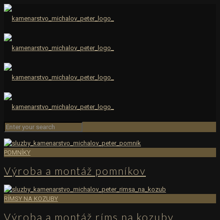
POMNÍKY
Výroba a montáž pomníkov
RÍMSY NA KOZUBY
Výroba a montáž ríms na kozuby