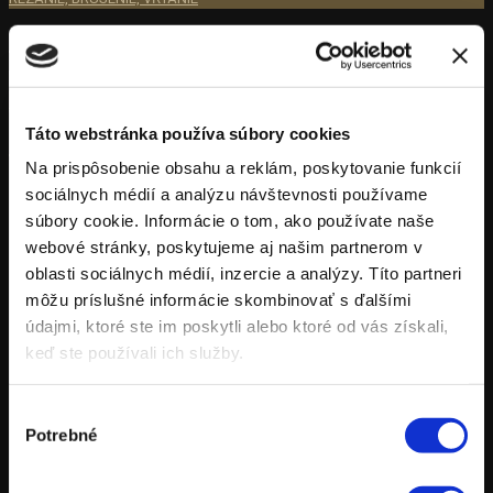
Opracovanie mramoru
Realizácia a oprava nápisov
Táto webstránka používa súbory cookies
Nápisných doskách pomníkov
Na prispôsobenie obsahu a reklám, poskytovanie funkcií
sociálnych médií a analýzu návštevnosti používame
súbory cookie. Informácie o tom, ako používate naše
webové stránky, poskytujeme aj našim partnerom v
oblasti sociálnych médií, inzercie a analýzy. Títo partneri
PRÍRODNÝ MRAMOR ...
môžu príslušné informácie skombinovať s ďalšími
údajmi, ktoré ste im poskytli alebo ktoré od vás získali,
keď ste používali ich služby.
• Je najstarší ušľachtilý a spoľahlivý stavebný materiál
Výber
• Pre svoju prirodzenú výnimočnosť a nenahraditeľnosť je stále
Potrebné
súhlasu
viac vyhľadávaný
• Jeho výnimočné vlastnosti, ale aj farebnosť a krása odhalená
po jeho opracovaní